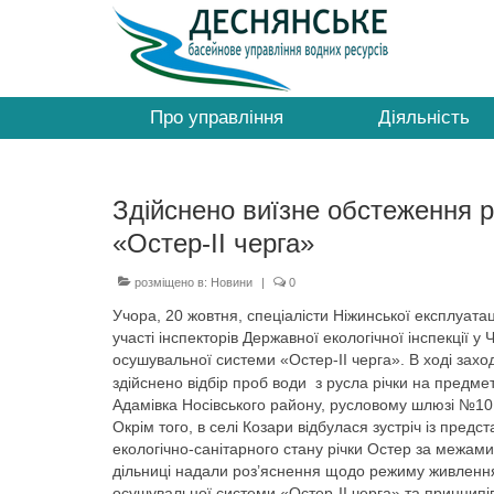
Про управління
Діяльність
Здійснено виїзне обстеження р
«Остер-ІІ черга»
розміщено в:
Новини
|
0
Учора, 20 жовтня, спеціалісти Ніжинської експлуата
участі інспекторів Державної екологічної інспекції у
осушувальної системи «Остер-ІІ черга». В ході захо
здійснено відбір проб води з русла річки на пред
Адамівка Носівського району, русловому шлюзі №10 в
Окрім того, в селі Козари відбулася зустріч із пр
екологічно-санітарного стану річки Остер за межами
дільниці надали роз’яснення щодо режиму живлення
осушувальної системи «Остер-ІІ черга» та принципів