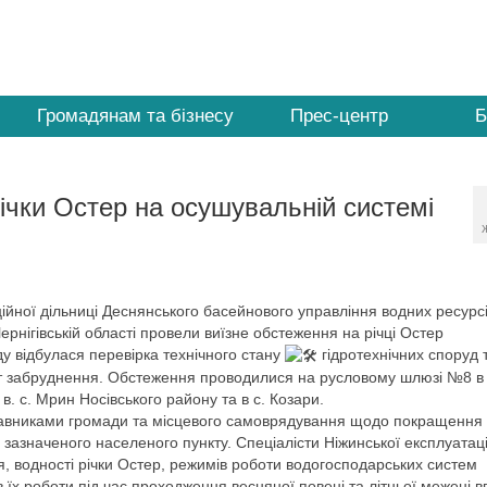
Громадянам та бізнесу
Прес-центр
Б
ічки Остер на осушувальній системі
ційної дільниці Деснянського басейнового управління водних ресурсі
 Чернігівській області провели виїзне обстеження на річці Остер
ду відбулася перевірка технічного стану
гідротехнічних споруд 
мет забруднення. Обстеження проводилися на русловому шлюзі №8 в 
. с. Мрин Носівського району та в с. Козари.
едставниками громади та місцевого самоврядування щодо покращення
 зазначеного населеного пункту. Спеціалісти Ніжинської експлуатац
, водності річки Остер, режимів роботи водогосподарських систем
 їх роботи під час проходження весняної повені та літньої межені 