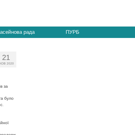
асейнова рада
ПУРБ
21
ЖОВ 2020
в за
та було
с.
ійної
впродовж