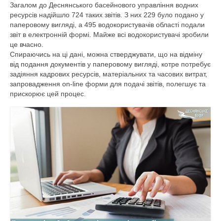
Діяльність
Загалом до Деснянського басейнового управління водних
ресурсів надійшло 724 таких звітів. З них 229 було подано у
Водогосподарська обстановка
паперовому вигляді, а 495 водокористувачів області подали
звіт в електронній формі. Майже всі водокористувачі зробили
Управління водними ресурсами
це вчасно.
Спираючись на ці дані, можна стверджувати, що на відміну
Поверхневі води
від подання документів у паперовому вигляді, котре потребує
задіяння кадрових ресурсів, матеріальних та часових витрат,
запровадження on-line форми для подачі звітів, полегшує та
Дозвіл на спеціальне водокористува
прискорює цей процес.
Водокористування
Моніторинг поверхневих вод
Управління інфраструктурою
План діяльності системи енергетичного
менеджменту
Державні закупівлі
Запобігання корупції