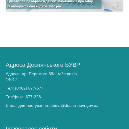
Громадянам та бізнесу
Хімічний аналіз вод
Послуги, що надаються
Доступ до публічної інформації
Звернення громадян
Адреса Деснянського БУВР
Повідомити про корупцію
Адреса: пр. Перемоги 39а, м.Чернігів,
Прес-центр
14017
Тел: (0462) 677-677
Новини
Тел/факс: 677-328
Анонси
E-mail для листування: dbuvr@desna-buvr.gov.ua
Басейнова рада
ПУРБ
Розпорядок роботи