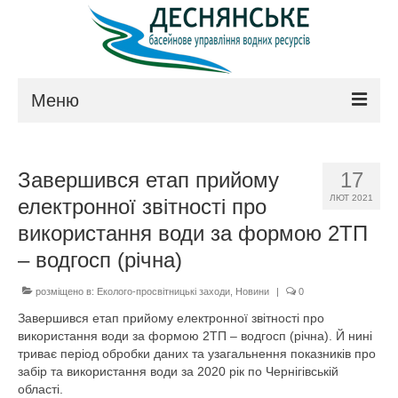
Меню
Про управління
Завершився етап прийому
17
Керівництво
ЛЮТ 2021
електронної звітності про
Положення
використання води за формою 2ТП
– водгосп (річна)
Структура
розміщено в:
Еколого-просвітницькі заходи
,
Новини
|
0
Технічна рада
Завершився етап прийому електронної звітності про
Законодавство
використання води за формою 2ТП – водгосп (річна). Й нині
триває період обробки даних та узагальнення показників про
Контакти
забір та використання води за 2020 рік по Чернігівській
області.