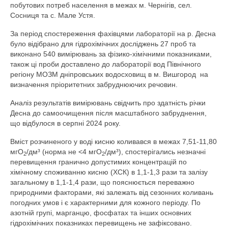
Діяльність
побутових потреб населення в межах м. Чернігів, сел.
Сосниця та с. Мале Устя.
Водогосподарська обстановка
За період спостереження фахівцями лабораторії на р. Десна
було відібрано для гідрохімічних досліджень 27 проб та
Управління водними ресурсами
виконано 540 вимірювань за фізико-хімічними показниками,
також ці проби доставлено до лабораторії вод Північного
Поверхневі води
регіону МОЗМ дніпровських водосховищ в м. Вишгород
на
визначення пріоритетних забруднюючих речовин.
Дозвіл на спеціальне водокористува
Аналіз результатів вимірювань свідчить про здатність річки
Водокористування
Десна до самоочищення після масштабного забруднення,
що відбулося в серпні 2024 року.
Моніторинг поверхневих вод
Вміст розчиненого у воді кисню коливався в межах 7,51-11,80
Управління інфраструктурою
мгО
/дм³ (норма не ˂4 мгО
/дм³), спостерігались незначні
2
2
перевищення гранично допустимих концентрацій по
План діяльності системи енергетичного
хімічному споживанню кисню (ХСК) в 1,1-1,3 рази та залізу
менеджменту
загальному в 1,1-1,4 рази, що пояснюється переважно
природними факторами, які залежать від сезонних коливань
Державні закупівлі
погодних умов і є характерними для кожного періоду. По
азотній групі, марганцю, фосфатах та інших основних
Запобігання корупції
гідрохімічних показниках перевищень не зафіксовано.