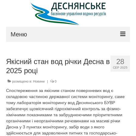
Меню
Про управління
Якісний стан вод річки Десна в
28
Керівництво
СЕР 2025
2025 році
Положення
розміщено в:
Новини
|
0
Структура
Спостереження за якісним станом поверхневих вод є
складовою частиною державної системи моніторингу, саме
Технічна рада
тому лабораторія моніторингу вод Деснянського БУВР
забезпечує щомісячний гідрохімічний контроль за фізико-
Законодавство
хімічними показниками та забруднюючими пріоритетними
органічними і неорганічними речовинами на масиві річки
Контакти
Десна у 3 пунктах моніторингу, забір води з якого
здійснюється для задоволення питних та господарсько-