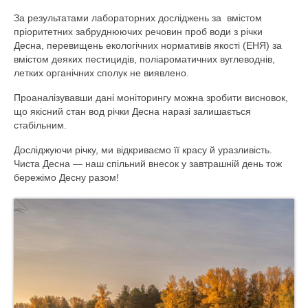
За результатами лабораторних досліджень за вмістом
Громадянам та бізнесу
пріоритетних забруднюючих речовин проб води з річки
Десна, перевищень екологічних нормативів якості (ЕНЯ) за
Хімічний аналіз вод
вмістом деяких пестицидів, поліароматичних вуглеводнів,
летких органічних сполук не виявлено.
Послуги, що надаються
Проаналізувавши дані моніторингу можна зробити висновок,
Доступ до публічної інформації
що якісний стан вод річки Десна наразі залишається
стабільним.
Звернення громадян
Досліджуючи річку, ми відкриваємо її красу й уразливість.
Повідомити про корупцію
Чиста Десна — наш спільний внесок у завтрашній день тож
бережімо Десну разом!
Прес-центр
Новини
Анонси
Басейнова рада
ПУРБ