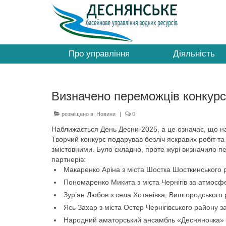
Про управління
Діяльність
Визначено переможців конкур
розміщено в:
Новини
|
0
Наближається День Десни-2025, а це означає, що на
Творчий конкурс подарував безліч яскравих робіт т
змістовними. Було складно, проте журі визначило п
партнерів:
Макаренко Аріна з міста Шостка Шосткинського р
Пономаренко Микита з міста Чернігів за атмосфе
Зур’ян Любов з села Хотянівка, Вишгородського 
Ясь Захар з міста Остер Чернігівського району з
Народний аматорський ансамбль «Десняночка» з 