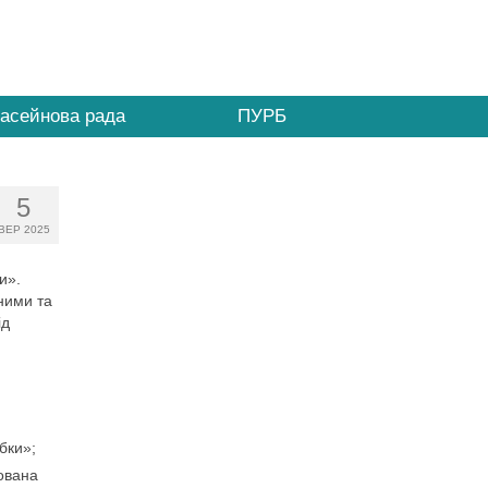
асейнова рада
ПУРБ
5
ВЕР 2025
и».
ними та
ід
бки»;
ована