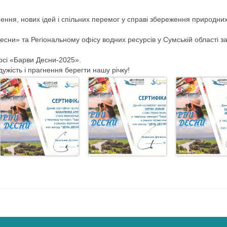
ння, нових ідей і спільних перемог у справі збереження природни
ни» та Регіональному офісу водних ресурсів у Сумській області з
урсі «Барви Десни-2025».
ужість і прагнення берегти нашу річку!