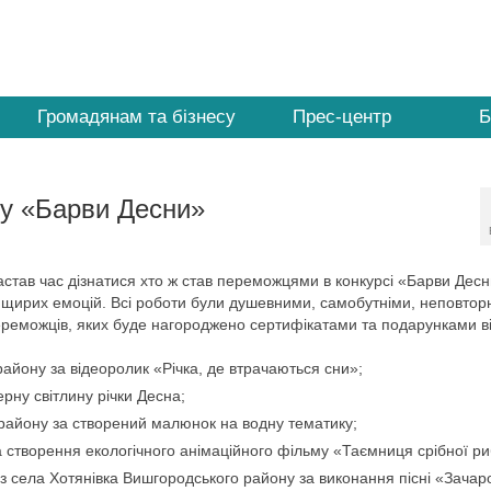
Громадянам та бізнесу
Прес-центр
Б
су «Барви Десни»
став час дізнатися хто ж став переможцями в конкурсі «Барви Десн
а щирих емоцій. Всі роботи були душевними, самобутніми, неповтор
ереможців, яких буде нагороджено сертифікатами та подарунками в
айону за відеоролик «Річка, де втрачаються сни»;
рну світлину річки Десна;
району за створений малюнок на водну тематику;
а створення екологічного анімаційного фільму «Таємниця срібної ри
села Хотянівка Вишгородського району за виконання пісні «Зачар