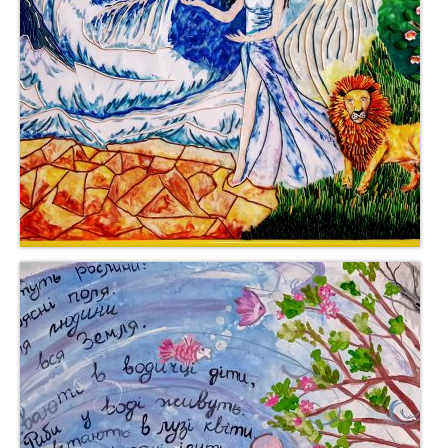
Громадянам та бізнесу
Хімічний аналіз вод
Послуги, що надаються
Доступ до публічної інформації
Звернення громадян
Повідомити про корупцію
Прес-центр
Новини
Анонси
Басейнова рада
ПУРБ