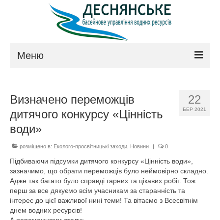
Меню
Про управління
Визначено переможців
22
Керівництво
БЕР 2021
дитячого конкурсу «Цінність
Положення
води»
Структура
розміщено в:
Еколого-просвітницькі заходи
,
Новини
|
0
Підбиваючи підсумки дитячого конкурсу «Цінність води»,
Технічна рада
зазначимо, що обрати переможців було неймовірно складно.
Адже так багато було справді гарних та цікавих робіт. Тож
Законодавство
перш за все дякуємо всім учасникам за старанність та
інтерес до цієї важливої нині теми! Та вітаємо з Всесвітнім
Контакти
днем водних ресурсів!