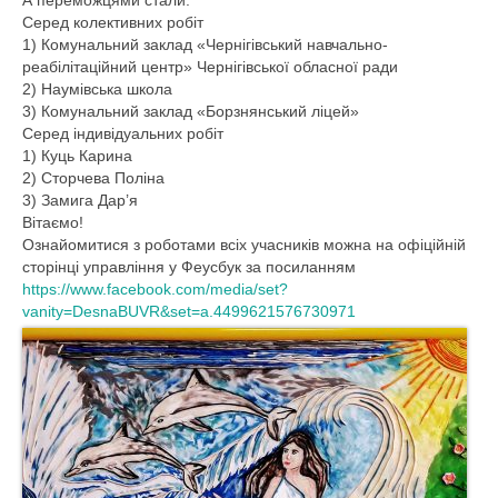
А переможцями стали:
Діяльність
Серед колективних робіт
1) Комунальний заклад «Чернігівський навчально-
Водогосподарська обстановка
реабілітаційний центр» Чернігівської обласної ради
2) Наумівська школа
Управління водними ресурсами
3) Комунальний заклад «Борзнянський ліцей»
Серед індивідуальних робіт
Поверхневі води
1) Куць Карина
2) Сторчева Поліна
Дозвіл на спеціальне водокористува
3) Замига Дар’я
Вітаємо!
Водокористування
Ознайомитися з роботами всіх учасників можна на офіційній
сторінці управління у Феусбук за посиланням
Моніторинг поверхневих вод
https://www.facebook.com/media/set?
vanity=DesnaBUVR&set=a.4499621576730971
Управління інфраструктурою
План діяльності системи енергетичного
менеджменту
Державні закупівлі
Запобігання корупції