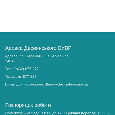
Громадянам та бізнесу
Хімічний аналіз вод
Послуги, що надаються
Доступ до публічної інформації
Адреса Деснянського БУВР
Звернення громадян
Адреса: пр. Перемоги 39а, м.Чернігів,
Повідомити про корупцію
14017
Тел: (0462) 677-677
Прес-центр
Тел/факс: 677-328
Новини
E-mail для листування: dbuvr@desna-buvr.gov.ua
Анонси
Басейнова рада
Розпорядок роботи
ПУРБ
Понеділок – четвер
: з 8.00 до 17.00 (обідня перерва: 13.00 –