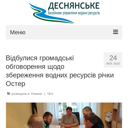
Меню
Про управління
Відбулися громадські
24
Керівництво
ЛЮТ 2020
обговорення щодо
Положення
збереження водних ресурсів річки
Остер
Структура
розміщено в:
Новини
|
0
Технічна рада
Законодавство
Контакти