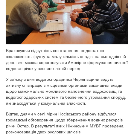
Діяльність
Водогосподарська обстановка
Управління водними ресурсами
Поверхневі води
Враховуючи відсутність сніготанення, недостатню
Дозвіл на спеціальне водокористува
зволоженість ґрунту та малу кількість опадів, на сьогоднішній
день вже можна спрогнозувати ймовірне формування низької
Водокористування
водності річок у весняно-літній період.
Моніторинг поверхневих вод
У зв’язку з цим водогосподарники Чернігівщини ведуть
активну співпрацю з місцевими органами виконавчої влади
Управління інфраструктурою
щодо максимально можливого наповнення водосховищ та
водогосподарських систем та безпечного утримання споруд,
План діяльності системи енергетичного
які знаходяться у комунальній власності.
менеджменту
Відтак, днями у селі Мрин Носівського району відбулися
Державні закупівлі
громадські обговорення щодо збереження водних ресурсів
річки Остер. В результаті яких Ніжинським МУВГ проведена
Запобігання корупції
розконсервація двох руслових шлюзів.