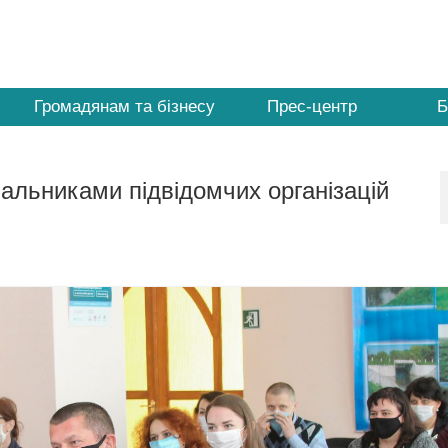
Громадянам та бізнесу
Прес-центр
Б
альниками підвідомчих організацій