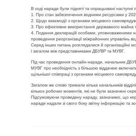
В ході наради були підняті та опрацьовані наступні
1. Про стан забезпечення водними ресурсами у 2020
2. Щодо взаємодії з органами місцевого самовряду
3. Про ефективне використання державного майна 
4. Подання декларацій особами, уповноваженими н
проведення реорганізації міжрайонних управлінь во
Серед інших питань розглядалися й організаційні мо
і загалом між представниками ДБУВР та МУВГ.
Під час проведення онлайн-наради, начальник ДБУВ
МУВГ про необхідність з більшою віддачею включати
щільнішої співпраці з органами місцевого самовряд
Загалом же слово тримали кілька начальників відділі
кількох робочих моментів, які не були зазначені сер
Підсумовуючи проведену нараду, зазначимо, що кері
наради надали зі свого боку звітну інформацію та зо