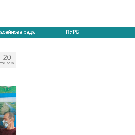
асейнова рада
ПУРБ
20
ТРА 2020