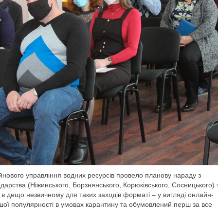
ейнового управління водних ресурсів провело планову нараду з
арства (Ніжинського, Борзнянського, Корюківського, Сосницького) 
 в дещо незвичному для таких заходів форматі – у вигляді онлайн-
ьшої популярності в умовах карантину та обумовлени
й перш за все