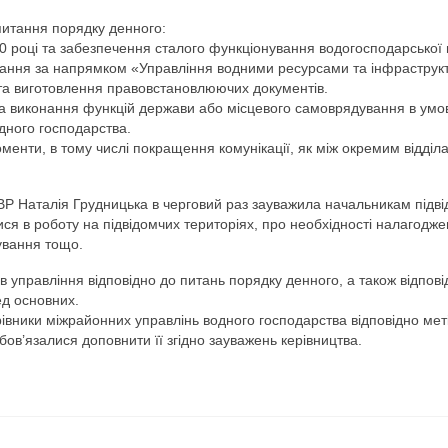
 питання порядку денного:
 році та забезпечення сталого функціонування водогосподарської г
вання за напрямком «Управління водними ресурсами та інфраструк
та виготовлення правовстановлюючих документів.
а виконання функцій держави або місцевого самоврядування в умо
дного господарства.
менти, в тому числі покращення комунікації, як між окремим відділа
Р Наталія Грудницька в черговий раз зауважила начальникам підв
ся в роботу на підвідомчих територіях, про необхідності налагодж
ування тощо.
в управління відповідно до питань порядку денного, а також відпові
ед основних.
вники міжрайонних управлінь водного господарства відповідно мет
бов’язалися доповнити її згідно зауважень керівництва.