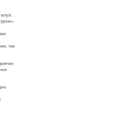
алузі.
турою».
вах
ми, так
ідомчих
ення
дно
і