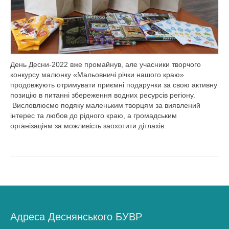
Діяльність
Водогосподарська обстановка
Управління водними ресурсами
День Десни-2022 вже промайнув, але учасники творчого
Поверхневі води
конкурсу малюнку «Мальовничі річки нашого краю»
продовжують отримувати приємні подарунки за свою активну
Дозвіл на спеціальне водокористува
позицію в питанні збереження водних ресурсів регіону.
Висловлюємо подяку маленьким творцям за виявлений
Водокористування
інтерес та любов до рідного краю, а громадським
організаціям за можливість заохотити дітлахів.
Моніторинг поверхневих вод
Управління інфраструктурою
План діяльності системи енергетичного
менеджменту
Державні закупівлі
Адреса Деснянського БУВР
Запобігання корупції