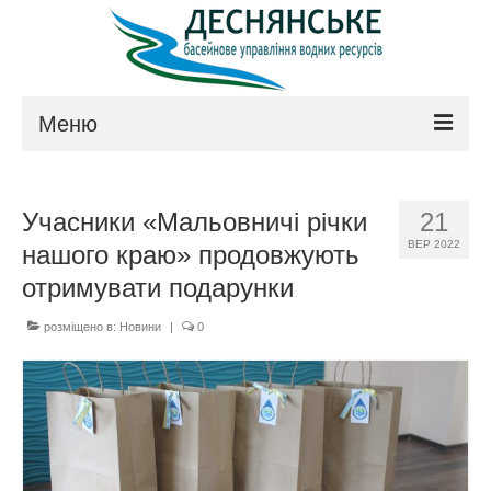
Меню
Про управління
Учасники «Мальовничі річки
21
Керівництво
ВЕР 2022
нашого краю» продовжують
Положення
отримувати подарунки
Структура
розміщено в:
Новини
|
0
Технічна рада
Законодавство
Контакти