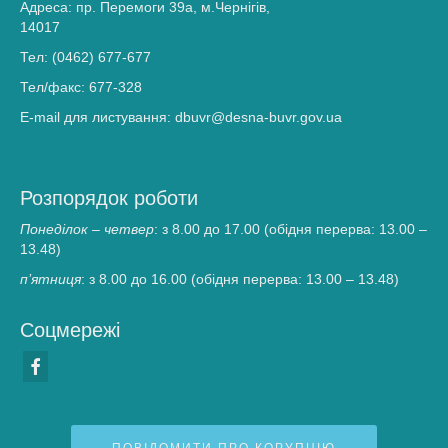
Адреса: пр. Перемоги 39а, м.Чернігів,
14017
Громадянам та бізнесу
Тел: (0462) 677-677
Хімічний аналіз вод
Тел/факс: 677-328
Послуги, що надаються
E-mail для листування: dbuvr@desna-buvr.gov.ua
Доступ до публічної інформації
Звернення громадян
Розпорядок роботи
Понеділок – четвер
: з 8.00 до 17.00 (обідня перерва: 13.00 –
Повідомити про корупцію
13.48)
Прес-центр
п’ятниця
: з 8.00 до 16.00 (обідня перерва: 13.00 – 13.48)
Новини
Соцмережі
Анонси
Басейнова рада
ПУРБ