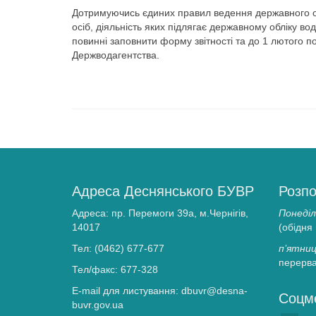
Дотримуючись єдиних правил ведення державного обл
осіб, діяльність яких підлягає державному обліку во
повинні заповнити форму звітності та до 1 лютого п
Держводагентства.
Адреса Деснянського БУВР
Розпо
Адреса: пр. Перемоги 39а, м.Чернігів,
Понеділ
14017
(обідня
Тел: (0462) 677-677
п’ятниц
перерва
Тел/факс: 677-328
E-mail для листування: dbuvr@desna-
Соцм
buvr.gov.ua