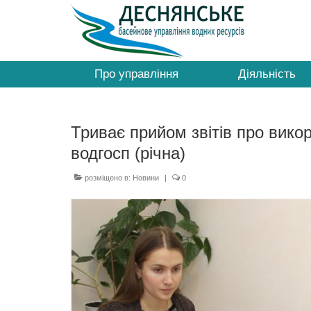
Про управління
Діяльність
Триває прийом звітів про вик
водгосп (річна)
розміщено в:
Новини
|
0