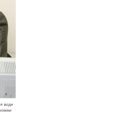
ня води
номіки