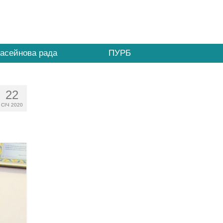
асейнова рада
ПУРБ
22
СІЧ 2020