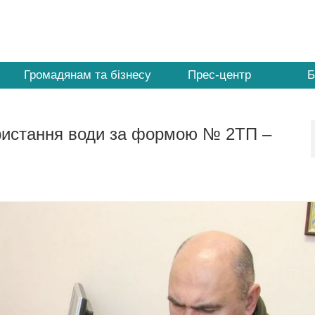
Громадянам та бізнесу
Прес-центр
Б
ористання води за формою № 2ТП –