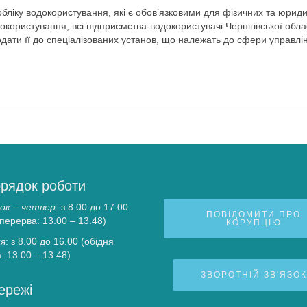
іку водокористування, які є обов’язковими для фізичних т
а юрид
докористування, всі підприємства-водокористувачі Чернігівської обла
одати її до спеціалізованих установ, що належать до сфери управлі
рядок роботи
ок – четвер
: з 8.00 до 17.00
ПОВІДОМИТИ ПРО
 перерва: 13.00 – 13.48)
КОРУПЦІЮ
я
: з 8.00 до 16.00 (обідня
: 13.00 – 13.48)
ЗВОРОТНІЙ ЗВ'ЯЗОК
ережі