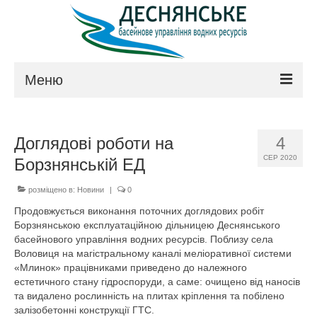
Меню
Про управління
Доглядові роботи на
4
Керівництво
СЕР 2020
Борзнянській ЕД
Положення
розміщено в:
Новини
|
0
Структура
Продовжується виконання поточних доглядових робіт
Борзнянською експлуатаційною дільницею Деснянського
Технічна рада
басейнового управління водних ресурсів. Поблизу села
Воловиця на магістральному каналі меліоративної системи
Законодавство
«Млинок» працівниками приведено до належного
естетичного стану гідроспоруди, а саме: очищено від наносів
Контакти
та видалено рослинність на плитах кріплення та побілено
залізобетонні конструкції ГТС.