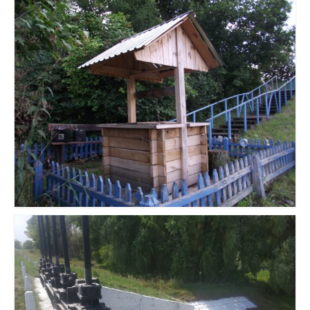
Громадянам та бізнесу
Хімічний аналіз вод
Послуги, що надаються
Доступ до публічної інформації
Звернення громадян
Повідомити про корупцію
Прес-центр
Новини
Анонси
Басейнова рада
ПУРБ