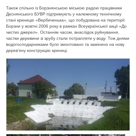
Діяльність
Також спільно із Борзнянською міською радою працівники
Деснянського БУВР підтримують у належному технічному
Водогосподарська обстановка
стані криницю «Вербиченька», що побудована на території
Борзни у жовтні 2006 року в рамках Всеукраїнської акції «До
Управління водними ресурсами
чистих джерел». Останнім часом, внаслідок руйнування,
частки деревини зі зрубу стали потрапляти у воду. Тож днями
Поверхневі води
водогосподарниками було змонтовано та замінено на нову
дерев’яну конструкцію криниці.
Дозвіл на спеціальне водокористува
Водокористування
Моніторинг поверхневих вод
Управління інфраструктурою
План діяльності системи енергетичного
менеджменту
Державні закупівлі
Запобігання корупції