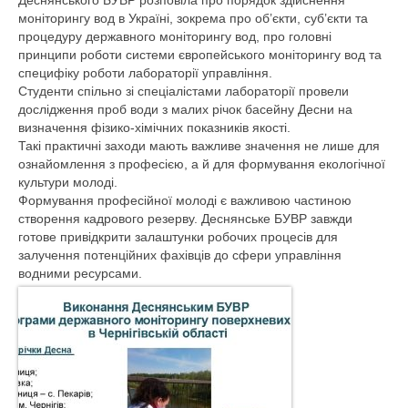
Деснянського БУВР розповіла про порядок здійснення
Діяльність
моніторингу вод в Україні, зокрема про об’єкти, суб’єкти та
процедуру державного моніторингу вод, про головні
Водогосподарська обстановка
принципи роботи системи європейського моніторингу вод та
специфіку роботи лабораторії управління.
Управління водними ресурсами
Студенти спільно зі спеціалістами лабораторії провели
дослідження проб води з малих річок басейну Десни на
Поверхневі води
визначення фізико-хімічних показників якості.
Такі практичні заходи мають важливе значення не лише для
Дозвіл на спеціальне водокористува
ознайомлення з професією, а й для формування екологічної
культури молоді.
Водокористування
Формування професійної молоді є важливою частиною
створення кадрового резерву. Деснянське БУВР завжди
Моніторинг поверхневих вод
готове привідкрити залаштунки робочих процесів для
залучення потенційних фахівців до сфери управління
Управління інфраструктурою
водними ресурсами.
План діяльності системи енергетичного
менеджменту
Державні закупівлі
Запобігання корупції