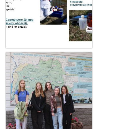
Громадянам та бізнесу
Хімічний аналіз вод
Послуги, що надаються
Доступ до публічної інформації
Звернення громадян
Повідомити про корупцію
Прес-центр
Новини
Анонси
Басейнова рада
ПУРБ