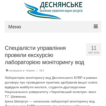
Меню
Про управління
Спеціалісти управління
11
Керівництво
ЧЕР 2025
провели екскурсію
Положення
лабораторією моніторингу вод
Структура
розміщено в:
Новини
|
0
Лабораторію моніторингу вод Деснянського БУВР, в рамках
Технічна рада
договору про проведення практики здобувачів вищої освіти,
відвідали майбутні екологи, студенти-другокурсники
Законодавство
Національного університету «Чернігівський колегіум» імені
Т.Г. Шевченка.
Контакти
Ірина Шморгун — начальник лабораторії моніторингу вод