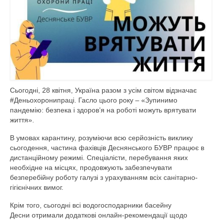
Діяльність
Водогосподарська обстановка
Управління водними ресурсами
Поверхневі води
Дозвіл на спеціальне водокористува
Сьогодні, 28 квітня, Україна разом з усім світом відзначає
#Деньохоронипраці. Гасло цього року – «Зупинимо
Водокористування
пандемію: безпека і здоров’я на роботі можуть врятувати
життя».
Моніторинг поверхневих вод
В умовах карантину, розуміючи всю серйозність виклику
Управління інфраструктурою
сьогодення, частина фахівців Деснянського БУВР працює в
дистанційному режимі. Спеціалісти, перебування яких
План діяльності системи енергетичного
необхідне на місцях, продовжують забезпечувати
менеджменту
безперебійну роботу галузі з урахуванням всіх санітарно-
гігієнічних вимог.
Державні закупівлі
Крім того, сьо
годні всі водогосподарники басейну
Десни отримали додаткові онлайн-рекомендації щодо
Запобігання корупції