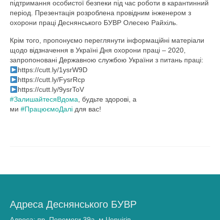
підтримання особистої безпеки під час роботи в карантинний
період. Презентація розроблена провідним інженером з
Громадянам та бізнесу
охорони праці Деснянського БУВР Олесею Райхіль.
Хімічний аналіз вод
Крім того, пропонуємо переглянути інформаційні матеріали
щодо відзначення в Україні Дня охорони праці – 2020,
Послуги, що надаються
запропоновані Державною службою України з питань праці:
https://cutt.ly/1ysrW9D
Доступ до публічної інформації
https://cutt.ly/FysrRcp
https://cutt.ly/9ysrToV
Звернення громадян
#
ЗалишайтесяВдома
, будьте здорові, а
ми
#
ПрацюємоДалі
для вас!
Повідомити про корупцію
Прес-центр
Новини
Анонси
Басейнова рада
Адреса Деснянського БУВР
ПУРБ
Адреса: пр. Перемоги 39а, м.Чернігів,