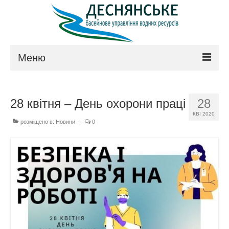
Меню
Про управління
28 квітня – День охорони праці
28
Керівництво
КВІ 2020
розміщено в:
Новини
|
0
Положення
Структура
Технічна рада
Законодавство
Контакти