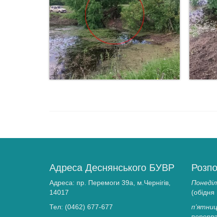
Адреса Деснянського БУВР
Розпо
Адреса: пр. Перемоги 39а, м.Чернігів,
Понеділ
14017
(обідня
Тел: (0462) 677-677
п’ятниц
перерва