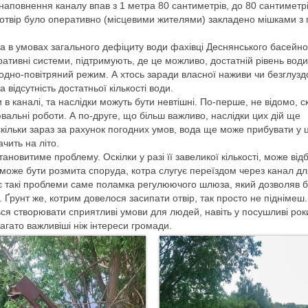
ь наповнення каналу впав з 1 метра 80 сантиметрів, до 80 сантиметрі
й отвір було оперативно (місцевими жителями) закладено мішками з 
в та в умовах загального дефіциту води фахівці Деснянського басейн
ативні системи, підтримують, де це можливо, достатній рівень води
дно-повітряний режим. А хтось заради власної наживи чи безглузд
відсутність достатньої кількості води.
в каналі, та наслідки можуть бути невтішні. По-перше, не відомо, с
вальні роботи. А по-друге, що більш важливо, наслідки цих дій ще
скільки зараз за рахунок погодних умов, вода ще може прибувати у 
ачить на літо.
ановитиме проблему. Оскілки у разі її завеликої кількості, може від
 може бути розмита споруда, котра слугує переїздом через канал д
няє такі проблеми саме поламка регулюючого шлюза, який дозволяв 
і. Ґрунт же, котрим довелося засипати отвір, так просто не піднімеш.
 створювати сприятливі умови для людей, навіть у посушливі роки,
агато важливіші ніж інтереси громади.