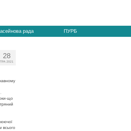
асейнова рада
ПУРБ
28
ТРА 2021
ржавному
.
поки-що
ітряний
люючої
м всього