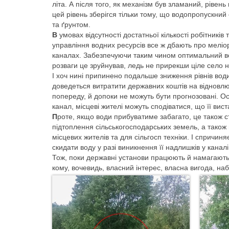
літа. А після того, як механізм був зламаний, рівен
цей рівень зберігся тільки тому, що водопропускни
та ґрунтом.
В
умовах відсутності достатньої кількості робітникі
управління водних ресурсів все ж дбають про меліор
каналах. Забезпечуючи таким чином оптимальний во
розваги це зруйнував, ледь не прирекши ціле село на 
І хоч нині припинено подальше зниження рівнів води 
доведеться витратити державних коштів на відновлю
попереду, й допоки не можуть бути прогнозовані. О
канал, місцеві жителі можуть сподіватися, що її вист
П
роте, якщо води прибуватиме забагато, це також ст
підтоплення сільськогосподарських земель, а також
місцевих жителів та для сільгосп техніки. І спричи
скидати воду у разі виникнення її надлишків у канал
Тож, поки державні установи працюють й намагаються
кому, вочевидь, власний інтерес, власна вигода, наб