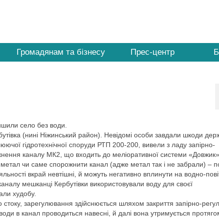
Громадянам та бізнесу
Прес-центр
Б
ишили село без води.
рбутівка (нині Ніжинський район). Невідомі особи завдали шкоди де
юючої гідротехнічної споруди РТП 200-200, вивели з ладу запірно-
жнення каналу МК2, що входить до меліоративної системи «Довжик»
и метал чи саме спорожнити канал (адже метал так і не забрали) – 
яльності вкрай невтішні, й можуть негативно вплинути на водно-пов
каналу мешканці Кербутівки використовували воду для своєї
вали худобу.
стоку, зарегулювання здійснюється шляхом закриття запірно-регу
води в канал проводиться навесні, й далі вона утримується протяго