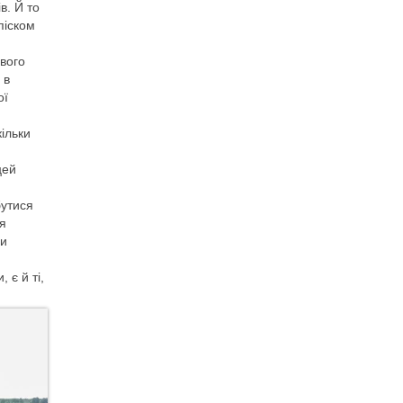
в. Й то
піском
ового
 в
ої
кільки
цей
бутися
ля
би
 є й ті,