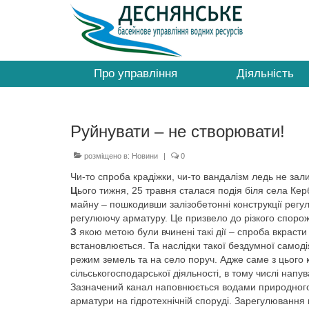
Про управління
Діяльність
Руйнувати – не створювати!
розміщено в:
Новини
|
0
Чи-то спроба крадіжки, чи-то вандалізм ледь не зал
Ц
ього тижня, 25 травня сталася подія біля села Ке
майну – пошкодивши залізобетонні конструкції регул
регулюючу арматуру. Це призвело до різкого споро
З
якою метою були вчинені такі дії – спроба вкраст
встановлюється. Та наслідки такої бездумної самоді
режим земель та на село поруч. Адже саме з цього 
сільськогосподарської діяльності, в тому числі напу
Зазначений канал наповнюється водами природного 
арматури на гідротехнічній споруді. Зарегулювання 