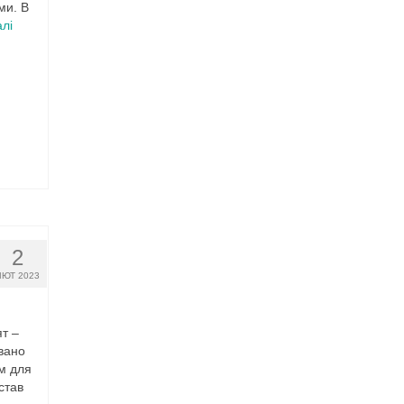
ми. В
лі
2
ЛЮТ 2023
ят –
овано
м для
став