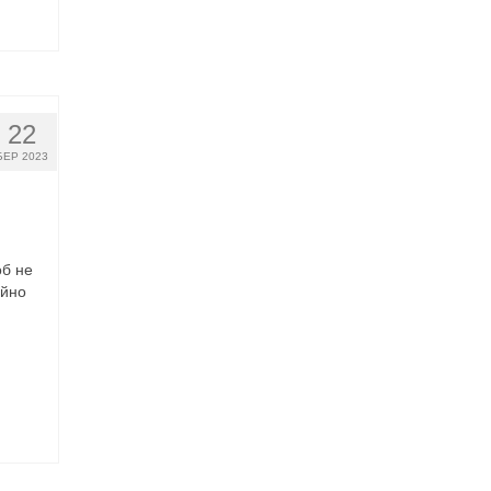
22
БЕР 2023
об не
ійно