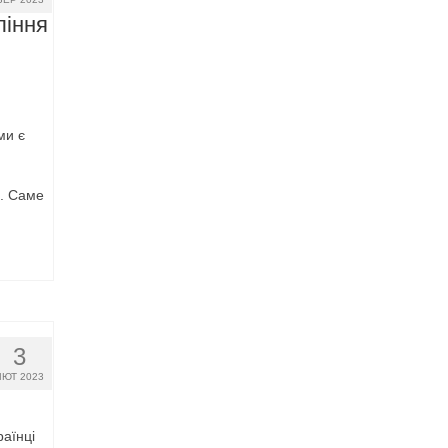
ління
ми є
і. Саме
3
ЛЮТ 2023
раїнці