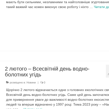
мають бути сильними, незламними та найголовніше згуртовани
такий важкий час кожен виконує свою роботу і ніхто …
Читати да
2 лютого – Всесвітній день водно-
болотних угідь
розміщено в:
Новини
|
0
Щорічно 2 лютого відзначається одне з головних екологічних св
Всесвітній день водно-болотних угідь. Саме цей день започатк
для привернення уваги до важливості водно-болотних екосисте
людей та вперше відзначено у 1997 році. Тема 2023 року – «На