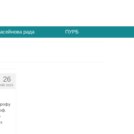
асейнова рада
ПУРБ
26
КВІ 2023
трофу
роф.
о
их