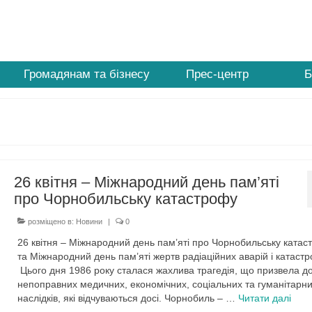
Громадянам та бізнесу
Прес-центр
Б
26 квітня – Міжнародний день пам’яті
про Чорнобильську катастрофу
розміщено в:
Новини
|
0
26 квітня – Міжнародний день пам’яті про Чорнобильську катас
та Міжнародний день пам’яті жертв радіаційних аварій і катаст
Цього дня 1986 року сталася жахлива трагедія, що призвела д
непоправних медичних, економічних, соціальних та гуманітарн
наслідків, які відчуваються досі. Чорнобиль – …
Читати далі