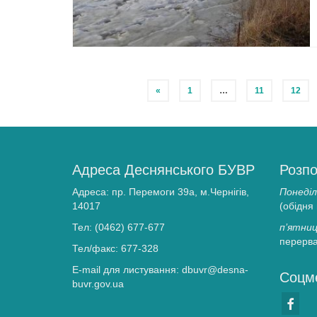
Пагінація
«
1
…
11
12
записів
Адреса Деснянського БУВР
Розпо
Адреса: пр. Перемоги 39а, м.Чернігів,
Понеділ
14017
(обідня
Тел: (0462) 677-677
п’ятниц
перерва
Тел/факс: 677-328
E-mail для листування: dbuvr@desna-
Соцм
buvr.gov.ua